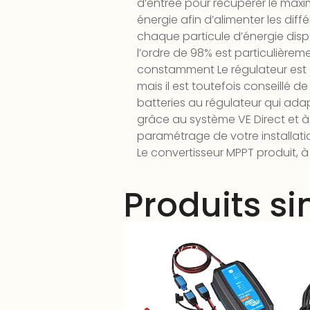
d’entrée pour récupérer le ma
énergie afin d’alimenter les dif
chaque particule d’énergie dis
l’ordre de 98% est particulièreme
constamment Le régulateur est é
mais il est toutefois conseillé
batteries au régulateur qui ada
grâce au système VE Direct et 
paramétrage de votre installation
Le convertisseur MPPT produit, 
Produits si
Chargeur VICTRON Blue Power BP
07(1) – 12V 7A