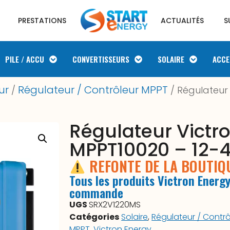
PRESTATIONS
ACTUALITÉS
S
PILE / ACCU
CONVERTISSEURS
SOLAIRE
ACCE
ur
Régulateur / Contrôleur MPPT
/
/ Régulateur 
Régulateur Victr
MPPT10020 – 12-
REFONTE DE LA BOUTI
Tous les produits Victron Energy
commande
UGS
SRX2V1220MS
Catégories
Solaire
,
Régulateur / Contrô
MPPT
,
Victron Energy