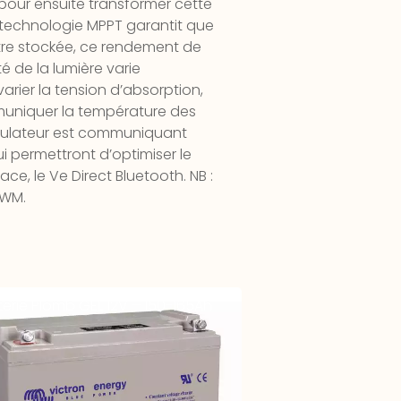
our ensuite transformer cette
La technologie MPPT garantit que
tre stockée, ce rendement de
é de la lumière varie
rier la tension d’absorption,
mmuniquer la température des
régulateur est communiquant
 permettront d’optimiser le
ace, le Ve Direct Bluetooth. NB :
PWM.
terie Plomb GEL 12V – 150-165Ah