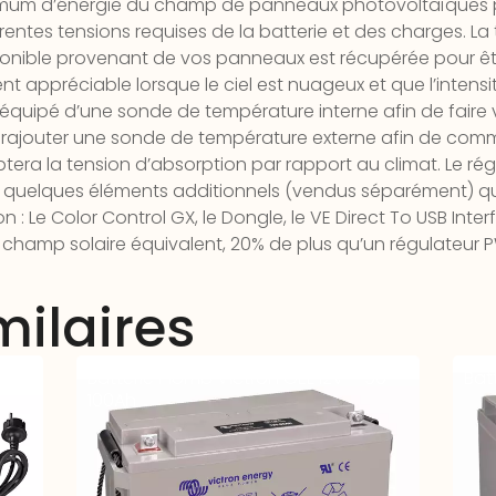
ximum d’énergie du champ de panneaux photovoltaïques p
férentes tensions requises de la batterie et des charges. 
ponible provenant de vos panneaux est récupérée pour ê
nt appréciable lorsque le ciel est nuageux et que l’intensit
quipé d’une sonde de température interne afin de faire va
 de rajouter une sonde de température externe afin de co
ptera la tension d’absorption par rapport au climat. Le 
à quelques éléments additionnels (vendus séparément) qui
 : Le Color Control GX, le Dongle, le VE Direct To USB Interf
à champ solaire équivalent, 20% de plus qu’un régulateur 
milaires
C12-
Batterie Plomb Victron GEL 12V – 90-
Bat
100Ah