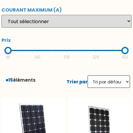
COURANT MAXIMUM (A)
Prix
48
142
235
329
422
15
éléments
Trier par
Module Monocristallin – 12V
Module Monocristallin – 12V
100Wc
90Wc