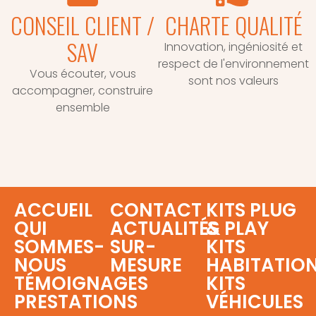
CONSEIL CLIENT /
CHARTE QUALITÉ
SAV
Innovation, ingéniosité et
respect de l'environnement
Vous écouter, vous
sont nos valeurs
accompagner, construire
ensemble
ACCUEIL
CONTACT
KITS PLUG
QUI
ACTUALITÉS
& PLAY
SOMMES-
SUR-
KITS
NOUS
MESURE
HABITATIO
TÉMOIGNAGES
KITS
PRESTATIONS
VÉHICULES