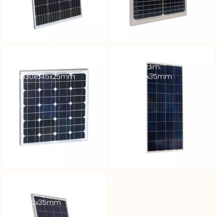
Module Monocristallin V3A
Module Polycristallin – 12V
– 12V 50Wc –
270Wc – dim:
dim630x545x25mm
1640x992x35mm
Module Polycristallin – 12V
80Wc – dim:
840x670x35mm