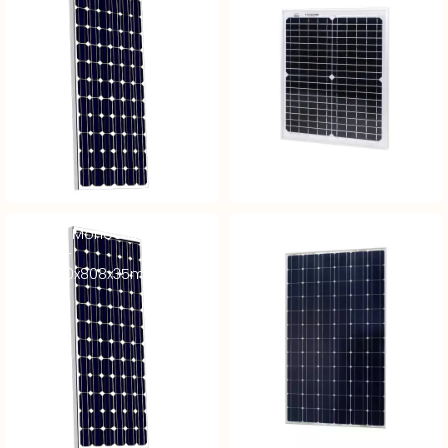
Module Monocristallin 24V
Module Monocristallin 24V
190Wc –
215Wc
dim1580x808x35mm