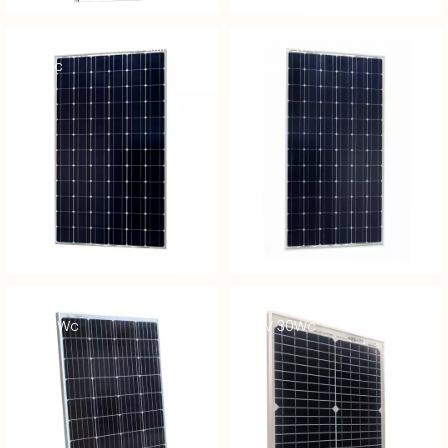
Module Monocristallin 24V
Module Monocristallin 24V
305Wc
360Wc
Module Monocristallin 3A –
Module Monocristallin V3A
12V 115Wc
– 12V 30Wc