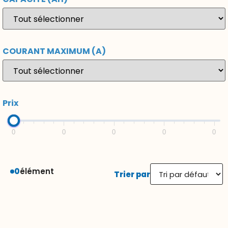
COURANT MAXIMUM (A)
Prix
0
0
0
0
0
0
élément
Trier par