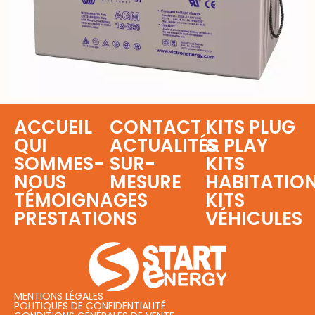
ACCUEIL
CONTACT
KITS PLUG
QUI
ACTUALITÉS
& PLAY
SOMMES-
SUR-
KITS
NOUS
MESURE
HABITATIO
TÉMOIGNAGES
KITS
PRESTATIONS
VÉHICULES
MENTIONS LÉGALES
POLITIQUES DE CONFIDENTIALITÉ