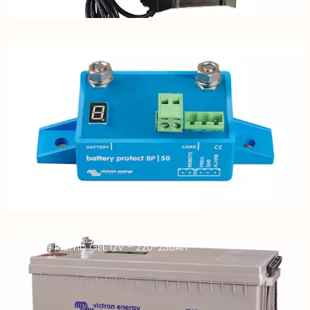
Protecteur batterie tension basse 12-24V 65A
Batterie Plomb GEL 12V – 220-230Ah