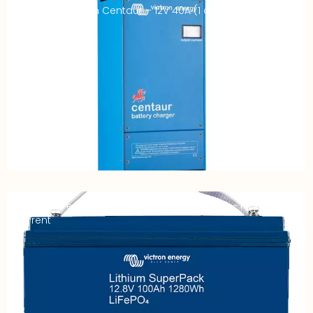
Chargeur Victron Centaur – 12V 40A (1 à 3 sorties)
Batterie LiFe-Po4 – 12,8V 100Ah – Super Pack – High
Current