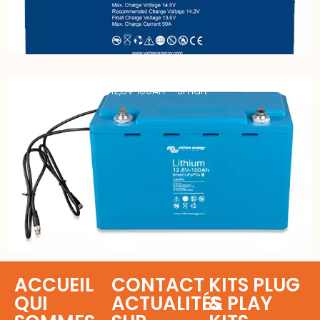
Batterie LiFe-Po4 – 12,8V 100Ah – Smart
ACCUEIL
CONTACT
KITS PLUG
QUI
ACTUALITÉS
& PLAY