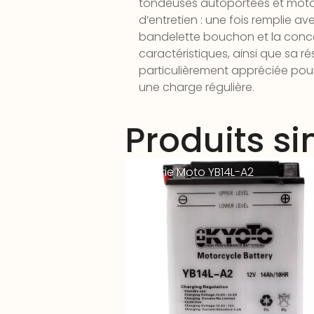
tondeuses autoportées et motom
d’entretien : une fois remplie av
bandelette bouchon et la concep
caractéristiques, ainsi que sa r
particulièrement appréciée pour 
une charge régulière.
Produits si
Batterie Moto YB14L-A2