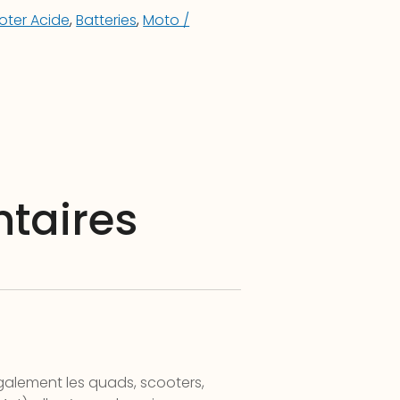
oter Acide
,
Batteries
,
Moto /
taires
galement les quads, scooters,