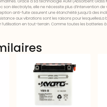
arines. Grâce à sa technologie AGM (Absorbent Glass Ma
ec son électrolyte, elle ne nécessite plus d’intervention de
tion anti-fuite assurent une étanchéité jusqu’à des incl
ésistance aux vibrations sont les raisons pour lesquellesLa
l’utilisation en tout-terrain. Comme toutes les batteries à
milaires
Batterie Moto YB9-B
Bat