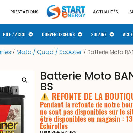
PRESTATIONS
ACTUALITÉS
S
PILE / ACCU
CONVERTISSEURS
SOLAIRE
ACCE
ries
Moto / Quad / Scooter
/
/ Batterie Moto BA
Batterie Moto BA
BS
REFONTE DE LA BOUTI
Pendant la refonte de notre bout
ne sont pas disponibles sur le si
être disponibles en magasin : 1
Échirolles
UGS
BMP1BX14BS