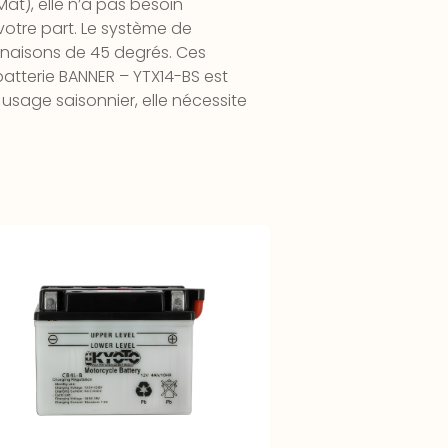
t), elle n’a pas besoin
 votre part. Le système de
inaisons de 45 degrés. Ces
 batterie BANNER – YTX14-BS est
 usage saisonnier, elle nécessite
terie Moto YB4L-B