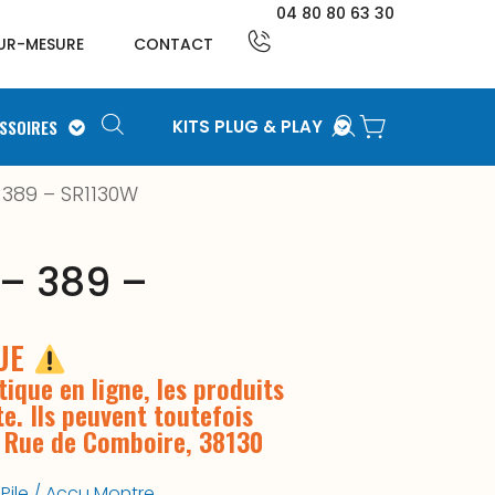
04 80 80 63 30
UR-MESURE
CONTACT
SSOIRES
KITS PLUG & PLAY
– 389 – SR1130W
 – 389 –
QUE
ique en ligne, les produits
te. Ils peuvent toutefois
3 Rue de Comboire, 38130
,
Pile / Accu Montre