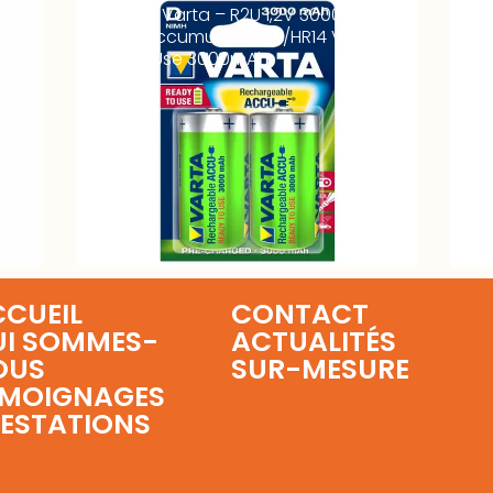
Ah –
Accus C Varta – R2U 1,2V 3000mAh –
Acc
BL2 – L’accumulateur C/HR14 Varta
BL1
Ready2Use 3000mAh
CUEIL
CONTACT
UI SOMMES-
ACTUALITÉS
OUS
SUR-MESURE
ÉMOIGNAGES
ESTATIONS