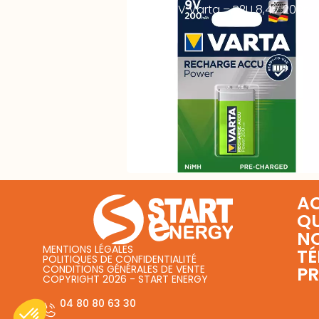
Accus 9V Varta – R2U 8,4V 200m
BL1 –
AC
Q
N
MENTIONS LÉGALES
T
POLITIQUES DE CONFIDENTIALITÉ
CONDITIONS GÉNÉRALES DE VENTE
PR
COPYRIGHT 2026 - START ENERGY
04 80 80 63 30