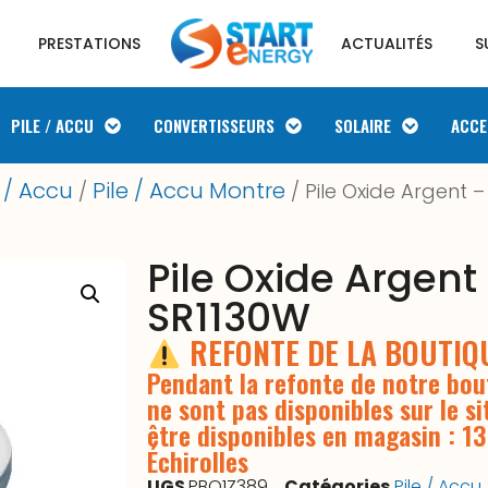
PRESTATIONS
ACTUALITÉS
S
PILE / ACCU
CONVERTISSEURS
SOLAIRE
ACCE
e / Accu
Pile / Accu Montre
/
/ Pile Oxide Argent 
Pile Oxide Argent
SR1130W
REFONTE DE LA BOUTI
Pendant la refonte de notre bout
ne sont pas disponibles sur le si
être disponibles en magasin : 1
Échirolles
UGS
PBO1Z389
Catégories
Pile / Accu