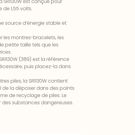
, la SR1130W est conçue pour
 de 1,55 volts.
une source d’énergie stable et
r les montres-bracelets, les
petite taille tels que les
ices.
e SR1130W (389) est la référence
 nécessaire, puis placez-la dans
res piles, la SR1130W contient
al de la déposer dans des points
me de recyclage de piles. Le
ar des substances dangereuses.