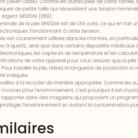
ent (Silver Oxide). Comme les autres piles de cette famille
iques de petite taille qui nécessitent une tension nominale
 Argent SR1130W (389) :
inale de la pile SR1130W est de 1,55 volts, ce qui en fait 
lectroniques fonctionnant à cette tension.
ile est couramment utilisée dans les montres, en particulie
 à quartz, ainsi que dans certains dispositifs médicaux de 
lectroniques, les capteurs de température et les calculatr
spécifications de votre appareil pour vous assurer que la pil
Pour installer la pile, retirez la languette de protection si
ité indiquée.
, veillez à la recycler de manière appropriée. Comme les aut
nocives pour l’environnement, c’est pourquoi il est cruci
la rapporter dans des magasins qui proposent un program
à protéger l’environnement en évitant la contamination p
milaires