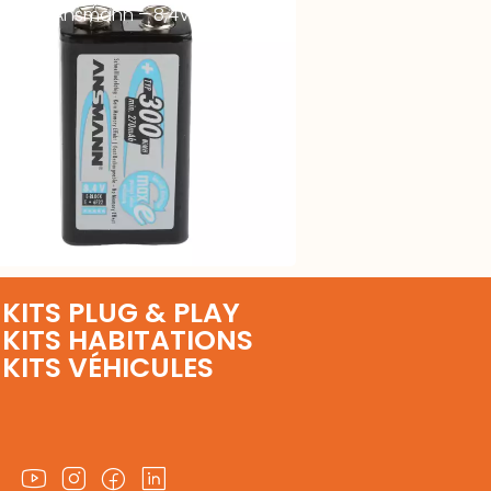
us 9V Ansmann – 8,4V 300mAh –
KITS PLUG & PLAY
KITS HABITATIONS
KITS VÉHICULES