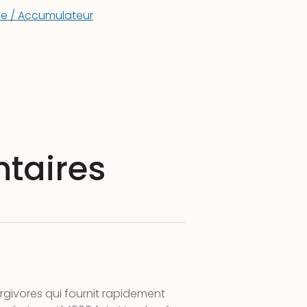
le / Accumulateur
taires
rgivores qui fournit rapidement