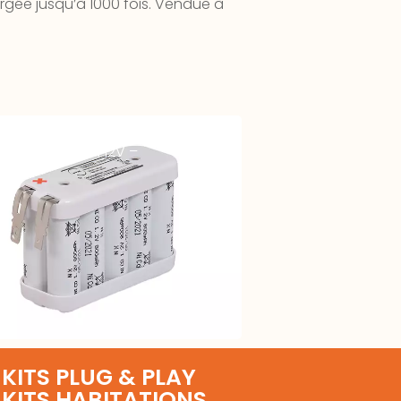
rgée jusqu’à 1000 fois. Vendue à
u Assemblé NICD YUASA 10 AA
sques 800 mAh 12V –
KITS PLUG & PLAY
KITS HABITATIONS