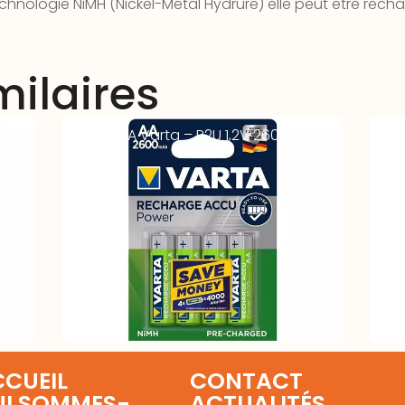
chnologie NiMH (Nickel-Métal Hydrure) elle peut être recha
milaires
Ah
Accus AA Varta – R2U 1,2V 2600mAh –
Acc
BL4
Fla
CUEIL
CONTACT
UI SOMMES-
ACTUALITÉS