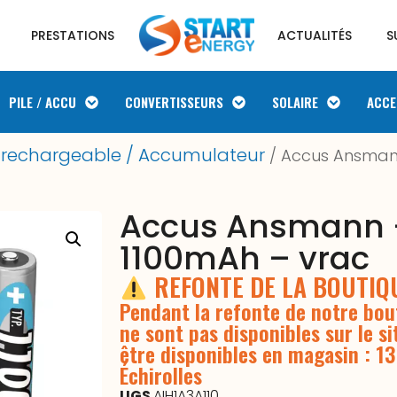
PRESTATIONS
ACTUALITÉS
S
PILE / ACCU
CONVERTISSEURS
SOLAIRE
ACCE
e rechargeable / Accumulateur
/ Accus Ansmann
Accus Ansmann –
1100mAh – vrac
REFONTE DE LA BOUTI
Pendant la refonte de notre bout
ne sont pas disponibles sur le si
être disponibles en magasin : 1
Échirolles
UGS
AIH1A3A110