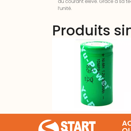
du courant élevé. Grâce à sa te
l’unité.
Produits si
Accu Indus NIMH YUASA D 9000m
AC
Q