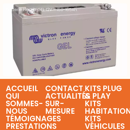
Batterie Plomb GEL 12V – 150-165Ah
ACCUEIL
CONTACT
KITS PLUG
QUI
ACTUALITÉS
& PLAY
SOMMES-
SUR-
KITS
NOUS
MESURE
HABITATIO
TÉMOIGNAGES
KITS
PRESTATIONS
VÉHICULES