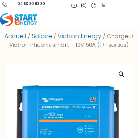
04 80 80 63 30
Accueil
Solaire
Victron Energy
/
/
/ Chargeur
Victron Phoenix smart – 12V 50A (1+1 sorties)