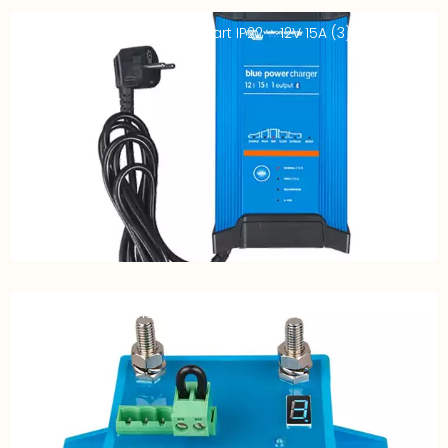
Chargeur VICTRON Blue Smart IP22 – 12V 15A (3)
Protecteur batterie tension basse 12-24V 65A – SMART