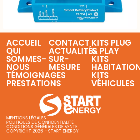
ACCUEIL
CONTACT
KITS PLUG
QUI
ACTUALITÉS
& PLAY
SOMMES-
SUR-
KITS
NOUS
MESURE
HABITATIO
TÉMOIGNAGES
KITS
PRESTATIONS
VÉHICULES
MENTIONS LÉGALES
POLITIQUES DE CONFIDENTIALITÉ
CONDITIONS GÉNÉRALES DE VENTE
COPYRIGHT 2026 - START ENERGY