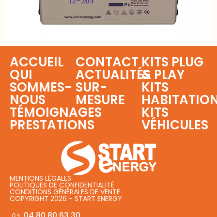
ACCUEIL
CONTACT
KITS PLUG
QUI
ACTUALITÉS
& PLAY
SOMMES-
SUR-
KITS
NOUS
MESURE
HABITATIO
TÉMOIGNAGES
KITS
PRESTATIONS
VÉHICULES
MENTIONS LÉGALES
POLITIQUES DE CONFIDENTIALITÉ
CONDITIONS GÉNÉRALES DE VENTE
COPYRIGHT 2026 - START ENERGY
04 80 80 63 30