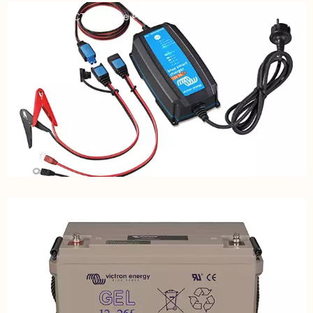
Chargeur VICTRON Blue Power BPC12-07(1) – 12V 7A
Batterie Plomb GEL 12V – 265Ah