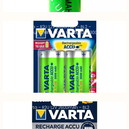
Accus C Varta – R2U 1,2V 3000mAh – BL2 –
L’accumulateur C/HR14 Varta Ready2Use 3000mAh
Accus AA Varta – R2U 1,2V 2600mAh – BL2