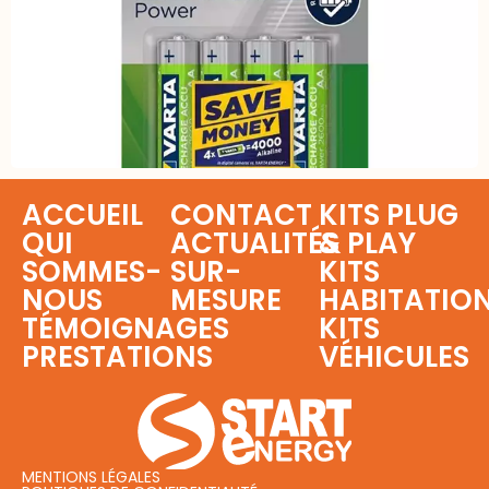
ACCUEIL
CONTACT
KITS PLUG
QUI
ACTUALITÉS
& PLAY
SOMMES-
SUR-
KITS
NOUS
MESURE
HABITATIO
TÉMOIGNAGES
KITS
PRESTATIONS
VÉHICULES
MENTIONS LÉGALES