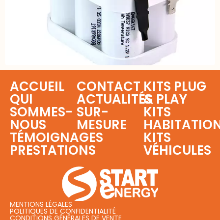
ACCUEIL
CONTACT
KITS PLUG
QUI
ACTUALITÉS
& PLAY
SOMMES-
SUR-
KITS
NOUS
MESURE
HABITATIO
TÉMOIGNAGES
KITS
PRESTATIONS
VÉHICULES
MENTIONS LÉGALES
POLITIQUES DE CONFIDENTIALITÉ
CONDITIONS GÉNÉRALES DE VENTE