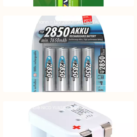
Accus AA Ansmann – 1,2V 2850mAh DIGITAL – BL4
Accu Assemblé NICD YUASA 6 SC Flasques 1600 mAh 7.2V