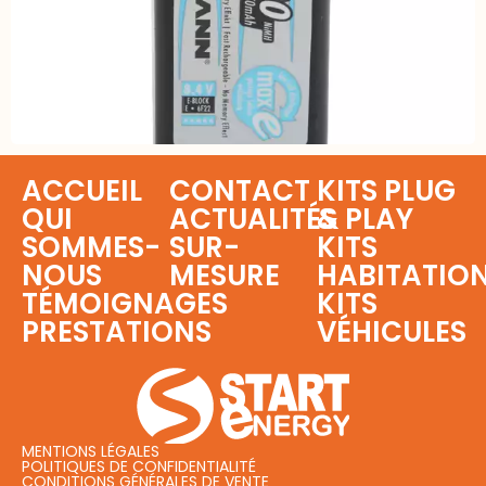
ACCUEIL
CONTACT
KITS PLUG
QUI
ACTUALITÉS
& PLAY
SOMMES-
SUR-
KITS
NOUS
MESURE
HABITATIO
TÉMOIGNAGES
KITS
PRESTATIONS
VÉHICULES
MENTIONS LÉGALES
POLITIQUES DE CONFIDENTIALITÉ
CONDITIONS GÉNÉRALES DE VENTE