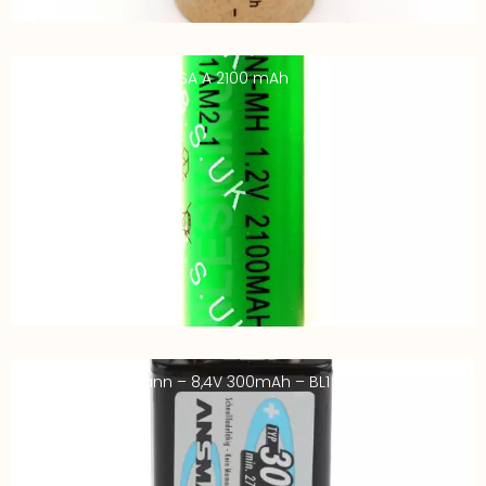
Accu Indus NIMH YUASA A 2100 mAh
Accus 9V Ansmann – 8,4V 300mAh – BL1