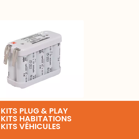
u Assemblé NICD YUASA 10 AA
sques 800 mAh 12V –
KITS PLUG & PLAY
KITS HABITATIONS
KITS VÉHICULES