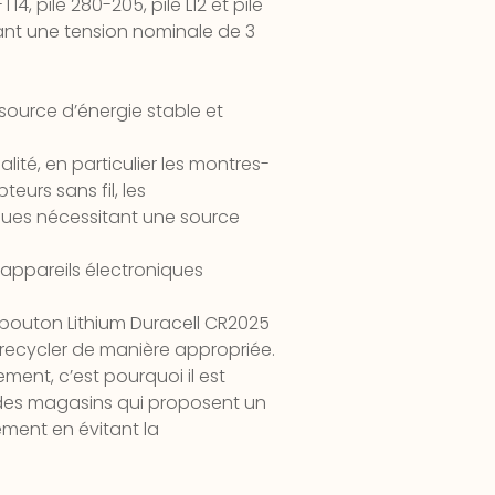
4, pile 280-205, pile L12 et pile
tant une tension nominale de 3
 source d’énergie stable et
ité, en particulier les montres-
eurs sans fil, les
ques nécessitant une source
s appareils électroniques
le bouton Lithium Duracell CR2025
la recycler de manière appropriée.
ment, c’est pourquoi il est
s des magasins qui proposent un
ement en évitant la