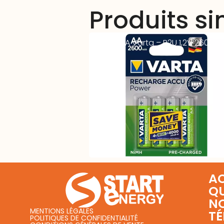
Produits si
Accus AA Varta – R2U 1,2V 2600m
BL4
AC
Q
N
MENTIONS LÉGALES
T
POLITIQUES DE CONFIDENTIALITÉ