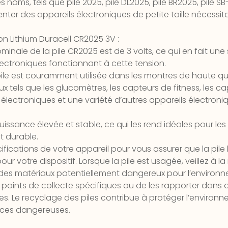
ms, tels que pile 2025, pile DL2025, pile BR2025, pile SB-T1
enter des appareils électroniques de petite taille nécessi
on Lithium Duracell CR2025 3V :
minale de la pile CR2025 est de 3 volts, ce qui en fait une
lectroniques fonctionnant à cette tension.
ile est couramment utilisée dans les montres de haute qual
x tels que les glucomètres, les capteurs de fitness, les capt
lectroniques et une variété d’autres appareils électroni
puissance élevée et stable, ce qui les rend idéales pour le
t durable.
spécifications de votre appareil pour vous assurer que la pi
ur votre dispositif. Lorsque la pile est usagée, veillez à 
 des matériaux potentiellement dangereux pour l’environne
 points de collecte spécifiques ou de les rapporter dan
. Le recyclage des piles contribue à protéger l’environn
nces dangereuses.