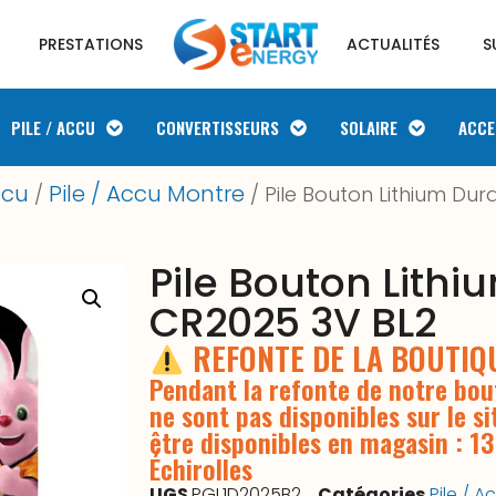
PRESTATIONS
ACTUALITÉS
S
PILE / ACCU
CONVERTISSEURS
SOLAIRE
ACCE
ccu
Pile / Accu Montre
/
/ Pile Bouton Lithium Dur
Pile Bouton Lithi
CR2025 3V BL2
REFONTE DE LA BOUTI
Pendant la refonte de notre bout
ne sont pas disponibles sur le si
être disponibles en magasin : 1
Échirolles
UGS
PGL1D2025B2
Catégories
Pile / A