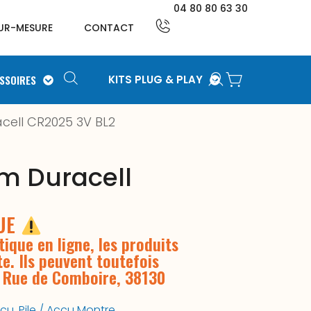
04 80 80 63 30
UR-MESURE
CONTACT
SSOIRES
KITS PLUG & PLAY
acell CR2025 3V BL2
um Duracell
QUE
ique en ligne, les produits
te. Ils peuvent toutefois
3 Rue de Comboire, 38130
ccu
,
Pile / Accu Montre