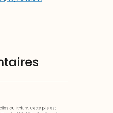
taires
les au lithium. Cette pile est