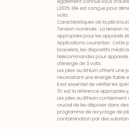
également connue sous d’autres no
L2025. Elle est conçue pour alim
volts.
Caractéristiques de la pile bout
Tension nominale : La tension no
appropriée pour les appareils é
Applications courantes : Cette p
bracelets, les dispositifs médicau
télécommandes pour appareils é
d’énergie de 3 volts.
Les piles au lithium offrent une 
nécessitant une énergie fiable e
Il est essentiel de vérifier les 
3V est la référence appropriée po
Les piles au lithium contiennent
crucial de les déposer dans des
programme de recyclage de piles
contamination par des substa