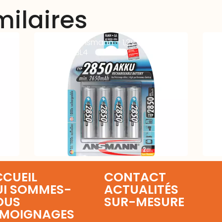
milaires
Ah –
Accus AA Ansmann – 1,2V 2850mAh
Acc
DIGITAL – BL4
Fla
CUEIL
CONTACT
UI SOMMES-
ACTUALITÉS
OUS
SUR-MESURE
ÉMOIGNAGES