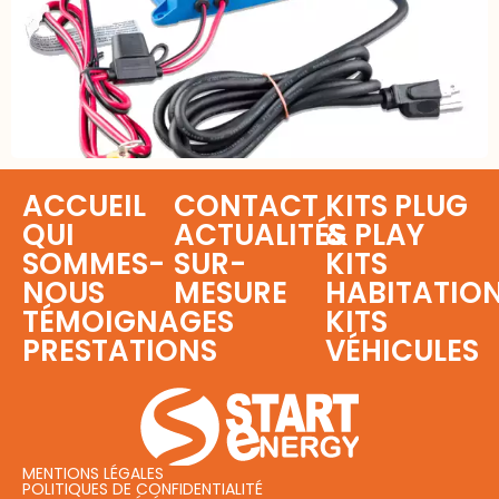
ACCUEIL
CONTACT
KITS PLUG
QUI
ACTUALITÉS
& PLAY
SOMMES-
SUR-
KITS
NOUS
MESURE
HABITATIO
TÉMOIGNAGES
KITS
PRESTATIONS
VÉHICULES
MENTIONS LÉGALES
POLITIQUES DE CONFIDENTIALITÉ