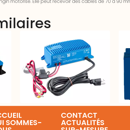
ngin motorisé. Elle peut recevoir des câbles de 70 à 90 m
milaires
nt
Chargeur VICTRON Blue Smart IP67
Bat
12-17(1) – 12V 17A
Sup
CUEIL
CONTACT
UI SOMMES-
ACTUALITÉS
OUS
SUR-MESURE