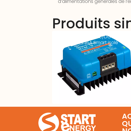
d’alimentations générales de l’e
Produits si
Chargeur Victron DC/DC intellige
Buck- 12-24V 15A Smart isolé
AC
Q
N