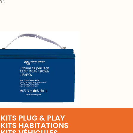
m².
terie LiFe-Po4 – 12,8V 100Ah –
er Pack – High Current
KITS PLUG & PLAY
KITS HABITATIONS
KITS VÉHICULES