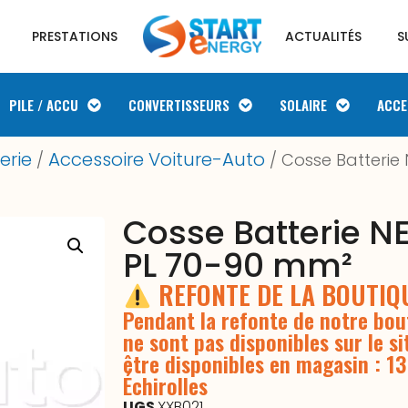
PRESTATIONS
ACTUALITÉS
S
PILE / ACCU
CONVERTISSEURS
SOLAIRE
ACCE
erie
Accessoire Voiture-Auto
/
/ Cosse Batterie
Cosse Batterie N
PL 70-90 mm²
REFONTE DE LA BOUTI
Pendant la refonte de notre bout
ne sont pas disponibles sur le si
être disponibles en magasin : 1
Échirolles
UGS
XXB021