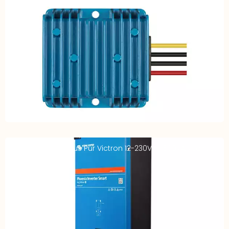
Abaisseur DC-DC 24V-12V 20A IP67
Convertisseur Sinus Pur Victron 12-230V – 1600VA VEdirect
smart