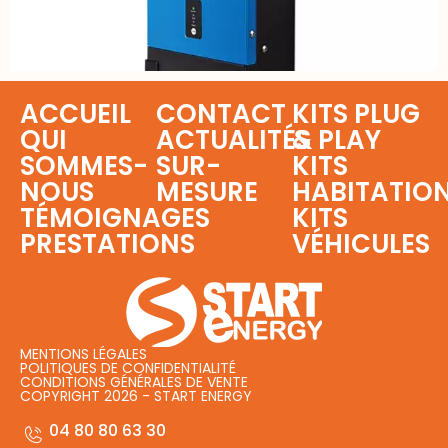
ACCUEIL
CONTACT
KITS PLUG
QUI
ACTUALITÉS
& PLAY
SOMMES-
SUR-
KITS
NOUS
MESURE
HABITATIO
TÉMOIGNAGES
KITS
PRESTATIONS
VÉHICULES
MENTIONS LÉGALES
POLITIQUES DE CONFIDENTIALITÉ
CONDITIONS GÉNÉRALES DE VENTE
COPYRIGHT 2026 - START ENERGY
04 80 80 63 30