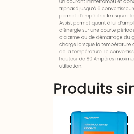
un courant ininterrompu et donc
triphasé jusqu’à 6 convertisseu
permet d’empêcher le risque de 
Assist permet quant à lui d’amp
d’énergie sur une courte pério
d’alarme ou de démarrage du gr
charge lorsque la température d
de la température. Le convertis
hauteur de 50 Ampères maximum
utilisation.
Produits si
Abaisseur tension ORION 48V-12V
20A