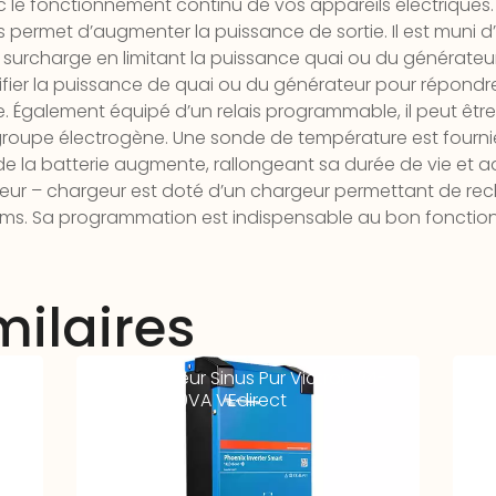
 le fonctionnement continu de vos appareils électriques
rs permet d’augmenter la puissance de sortie. Il est muni
surcharge en limitant la puissance quai ou du générateur
lifier la puissance de quai ou du générateur pour répon
de. Également équipé d’un relais programmable, il peut ê
oupe électrogène. Une sonde de température est fournie 
e la batterie augmente, rallongeant sa durée de vie et 
seur – chargeur est doté d’un chargeur permettant de rech
s. Sa programmation est indispensable au bon fonctio
milaires
 –
Convertisseur Sinus Pur Victron 24-
Con
230V – 1600VA VEdirect
230