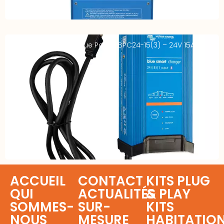
Chargeur VICTRON Blue Power BPC24-15(3) – 24V 15A
ACCUEIL
CONTACT
KITS PLUG
QUI
ACTUALITÉS
& PLAY
SOMMES-
SUR-
KITS
NOUS
MESURE
HABITATIO