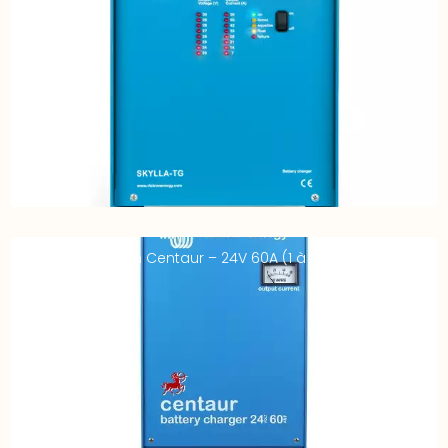
Chargeur Victron Centaur – 24V 60A (1 à 3 sorties)