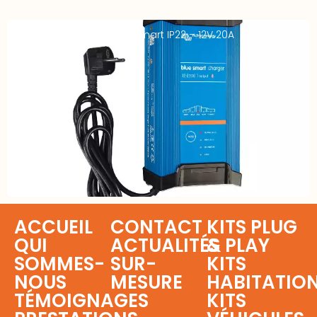
Chargeur VICTRON Blue Smart IP22 – 12V 20A
ACCUEIL
CONTACT
KITS PLUG
QUI
ACTUALITÉS
& PLAY
SOMMES-
SUR-
KITS
NOUS
MESURE
HABITATIO
TÉMOIGNAGES
KITS