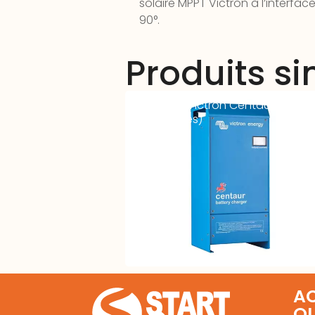
solaire MPPT Victron à l’interfa
90°.
Produits si
Chargeur Victron Centaur – 12V 
(1 à 3 sorties)
AC
Q