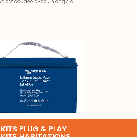
sion est coudée avec un angle à
terie LiFe-Po4 – 12,8V 100Ah –
er Pack – High Current
KITS PLUG & PLAY
KITS HABITATIONS