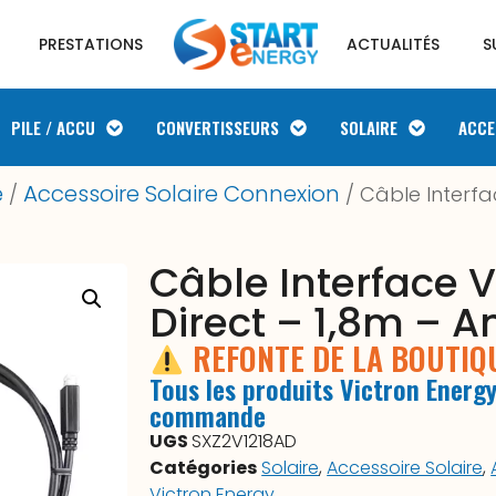
PRESTATIONS
ACTUALITÉS
S
PILE / ACCU
CONVERTISSEURS
SOLAIRE
ACCE
e
Accessoire Solaire Connexion
/
/ Câble Interfa
Câble Interface V
Direct – 1,8m – A
REFONTE DE LA BOUTI
Tous les produits Victron Energy
commande
UGS
SXZ2V1218AD
Catégories
Solaire
,
Accessoire Solaire
,
Victron Energy