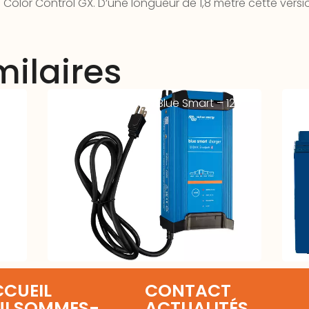
ce Color Control GX. D’une longueur de 1,8 mètre cette ver
milaires
40A
Chargeur VICTRON Blue Smart – 12V
Bat
30A
Sup
CUEIL
CONTACT
UI SOMMES-
ACTUALITÉS