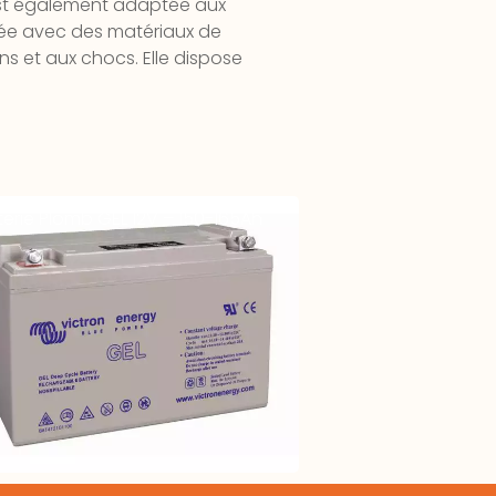
 est également adaptée aux
uée avec des matériaux de
s et aux chocs. Elle dispose
terie Plomb GEL 12V – 150-165Ah