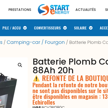
PRESTATIONS
ACTUALITÉS
S
PILE / ACCU
CONVERTISSEURS
SOLAIRE
ACCE
es
Camping-car / Fourgon
/
/ Batterie Plomb C
Batterie Plomb C
88Ah 20h
REFONTE DE LA BOUTI
Pendant la refonte de notre bout
ne sont pas disponibles sur le si
être disponibles en magasin : 1
Échirolles
UGS
BCV2B1280C