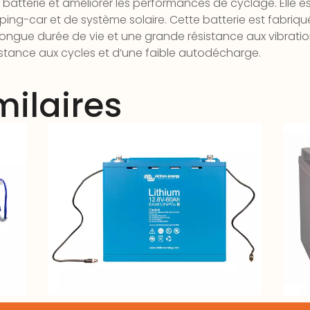
 batterie et améliorer les performances de cyclage. Elle
ing-car et de système solaire. Cette batterie est fabriq
longue durée de vie et une grande résistance aux vibration
stance aux cycles et d’une faible autodécharge.
milaires
Ah
Batterie LiFe-Po4 – 12,8V 60Ah –
Bat
Smart