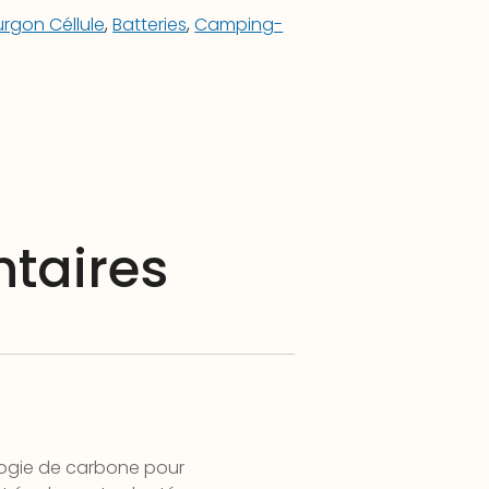
rgon Céllule
,
Batteries
,
Camping-
taires
ologie de carbone pour