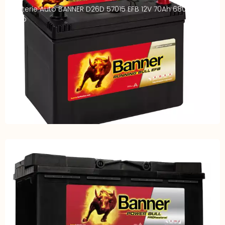
Batterie Auto BANNER D26D 57015 EFB 12V 70Ah 680A Start-
Stop
Batterie Auto Banner P11040 – 12V 110Ah 850A