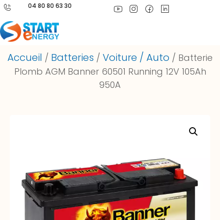
04 80 80 63 30
Accueil
Batteries
Voiture / Auto
/
/
/ Batterie
Plomb AGM Banner 60501 Running 12V 105Ah
950A