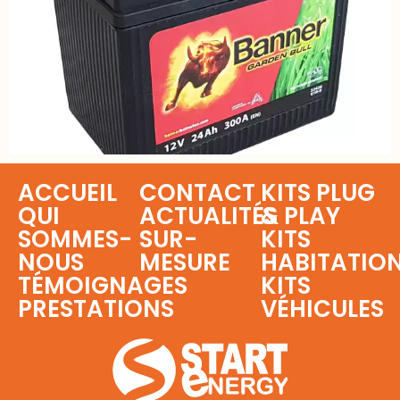
ACCUEIL
CONTACT
KITS PLUG
QUI
ACTUALITÉS
& PLAY
SOMMES-
SUR-
KITS
NOUS
MESURE
HABITATIO
TÉMOIGNAGES
KITS
PRESTATIONS
VÉHICULES