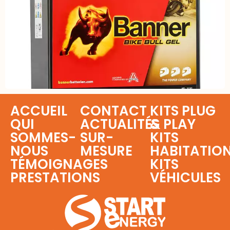
ACCUEIL
CONTACT
KITS PLUG
QUI
ACTUALITÉS
& PLAY
SOMMES-
SUR-
KITS
NOUS
MESURE
HABITATIO
TÉMOIGNAGES
KITS
PRESTATIONS
VÉHICULES