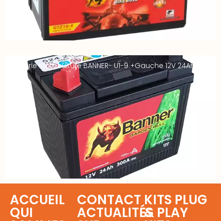
Batterie Motoculture BANNER- U1-9 +Gauche 12V 24Ah
290A
ACCUEIL
CONTACT
KITS PLUG
QUI
ACTUALITÉS
& PLAY