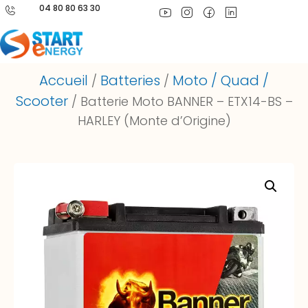
04 80 80 63 30
Accueil
Batteries
Moto / Quad /
/
/
Scooter
/ Batterie Moto BANNER – ETX14-BS –
HARLEY (Monte d’Origine)