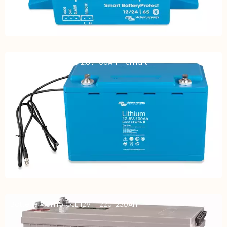
Batterie LiFe-Po4 – 12,8V 100Ah – Smart
Batterie Plomb GEL 12V – 220-230Ah