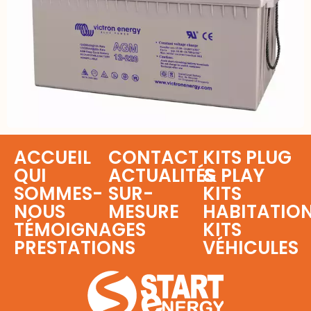
ACCUEIL
CONTACT
KITS PLUG
QUI
ACTUALITÉS
& PLAY
SOMMES-
SUR-
KITS
NOUS
MESURE
HABITATIO
TÉMOIGNAGES
KITS
PRESTATIONS
VÉHICULES