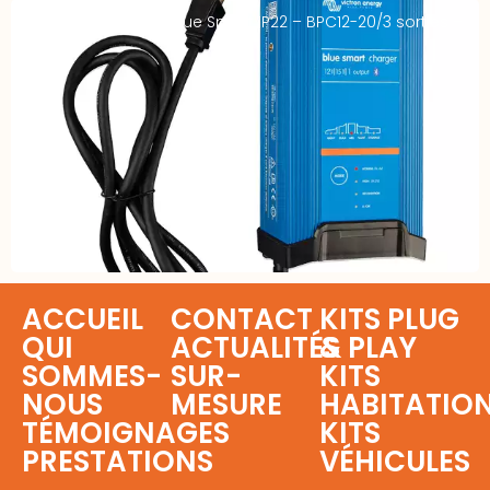
Chargeur VICTRON Blue Smart IP22 – BPC12-20/3 sorties –
12V 20A
ACCUEIL
CONTACT
KITS PLUG
QUI
ACTUALITÉS
& PLAY
SOMMES-
SUR-
KITS
NOUS
MESURE
HABITATIO
TÉMOIGNAGES
KITS
PRESTATIONS
VÉHICULES