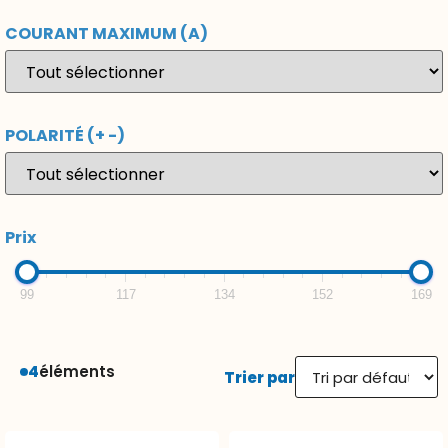
COURANT MAXIMUM (A)
POLARITÉ (+ -)
Prix
99
117
134
152
169
4
éléments
Trier par