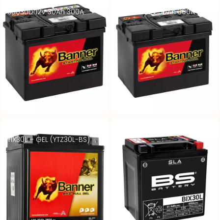
Batterie Auto Banner
Batterie Auto Banner
53030D 12V 30Ah 300A
53034G 12V 30Ah 300A
Batterie Moto BANNER
Batterie Moto YIX30L – SLA
YIX30L – GEL (YTZ30L-BS)