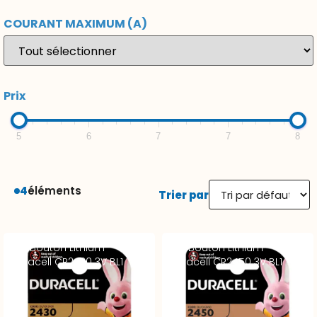
COURANT MAXIMUM (A)
Prix
5
6
7
7
8
4
éléments
Trier par
Pile Bouton Lithium
Pile Bouton Lithium
Duracell CR2430 3V BL1
Duracell CR2450 3V BL1