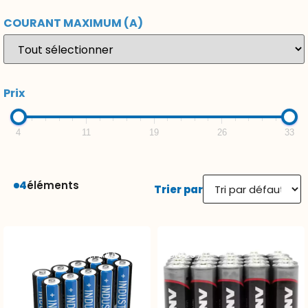
COURANT MAXIMUM (A)
Prix
4
11
19
26
33
4
éléments
Trier par
Boite de 10 Piles Lithium
Pile Alcaline ANSMANN LR03
Ansmann Lithéon AAA 1,5V
(Bte20)