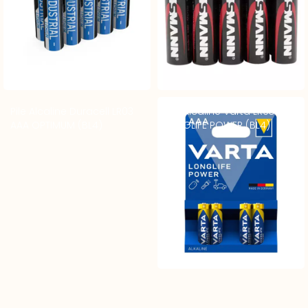
Pile Alcaline Duracell LR03
Pile Alcaline Varta LR03
AAA OPTIMUM (BL4)
LONGLIFE POWER (BL4)