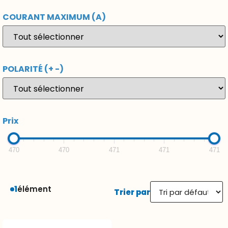
COURANT MAXIMUM (A)
POLARITÉ (+ -)
Prix
470
470
471
471
471
1
élément
Trier par