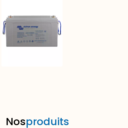
Batterie Plomb CARBON 12V
– 106Ah
Nos
produits