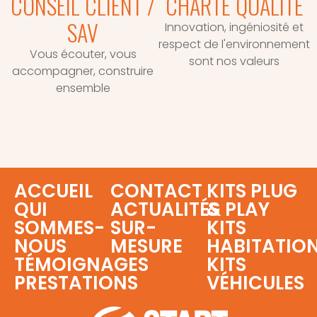
CONSEIL CLIENT /
CHARTE QUALITÉ
SAV
Innovation, ingéniosité et
respect de l'environnement
Vous écouter, vous
sont nos valeurs
accompagner, construire
ensemble
ACCUEIL
CONTACT
KITS PLUG
QUI
ACTUALITÉS
& PLAY
SOMMES-
SUR-
KITS
NOUS
MESURE
HABITATIO
TÉMOIGNAGES
KITS
PRESTATIONS
VÉHICULES