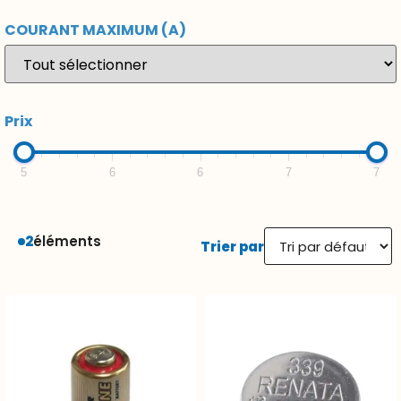
COURANT MAXIMUM (A)
Prix
5
6
6
7
7
2
éléments
Trier par
Pile Alcaline GP 11A – 6V
Pile Oxide Argent – 339 –
SR614SW